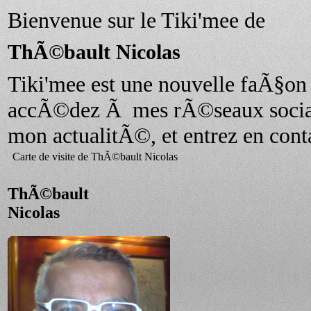
Bienvenue sur le Tiki'mee de
ThÃ©bault Nicolas
Tiki'mee est une nouvelle faÃ§o
accÃ©dez Ã mes rÃ©seaux sociau
mon actualitÃ©, et entrez en cont
Carte de visite de ThÃ©bault Nicolas
ThÃ©bault
Nicolas