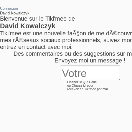
Connexion
David Kowalczyk
Bienvenue sur le Tiki'mee de
David Kowalczyk
Tiki'mee est une nouvelle faÃ§on de me dÃ©couv
mes rÃ©seaux sociaux professionnels, suivez mon 
entrez en contact avec moi.
Des commentaires ou des suggestions sur m
Envoyez moi un message !
Flashez le QR-Code
ou
Cliquez ici
pour
recevoir ce Tiki'mee par mail