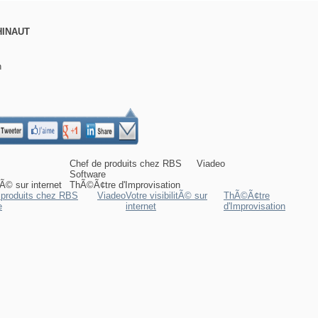
DHINAUT
n
Chef de produits chez RBS
Viadeo
Software
itÃ© sur internet
ThÃ©Ã¢tre d'Improvisation
 produits chez RBS
Viadeo
Votre visibilitÃ© sur
ThÃ©Ã¢tre
e
internet
d'Improvisation