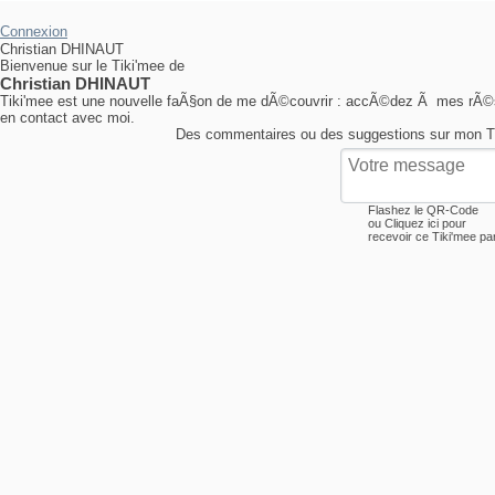
Connexion
Christian DHINAUT
Bienvenue sur le Tiki'mee de
Christian DHINAUT
Tiki'mee est une nouvelle faÃ§on de me dÃ©couvrir : accÃ©dez Ã mes rÃ©se
en contact avec moi.
Des commentaires ou des suggestions sur mon T
Flashez le QR-Code
ou
Cliquez ici
pour
recevoir ce Tiki'mee pa