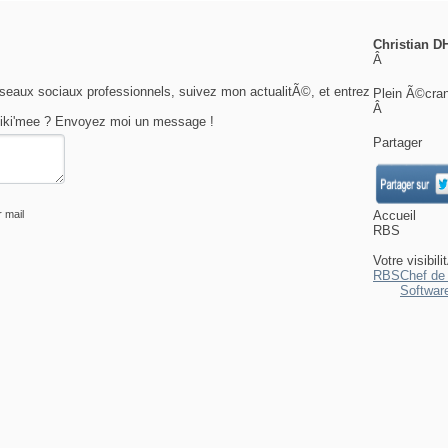
Christian 
Â
aux sociaux professionnels, suivez mon actualitÃ©, et entrez
Plein Ã©cra
Â
iki'mee ? Envoyez moi un message !
Partager
r mail
Accueil
RBS
Votre visibil
RBS
Chef de
Softwar