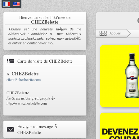
Bienvenue sur le Tiki'mee de
CHEZBelette
Tiki'mee est une nouvelle faÃ§on de me
Accueil
dÃ©couvrir : accÃ©dez Ã mes rÃ©seaux
sociaux professionnels, suivez mon actualitÃ©,
et entrez en contact avec moi.
Carte de visite de
CHEZBelette
CHEZBelette
Â
client@chezbelette.com
CHEZBelette
Â« Great art for great people Â»
http://www.chezbelette.com
Envoyer un message Ã
CHEZBelette