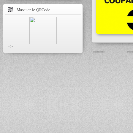
Masquer le QRCode
-->
chezbelette
chezbe