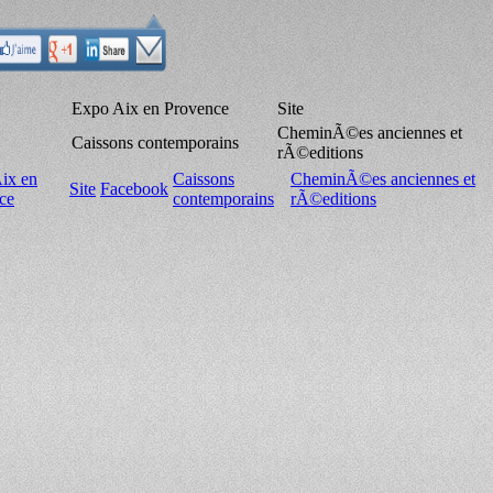
Expo Aix en Provence
Site
CheminÃ©es anciennes et
Caissons contemporains
rÃ©editions
ix en
Caissons
CheminÃ©es anciennes et
Site
Facebook
ce
contemporains
rÃ©editions