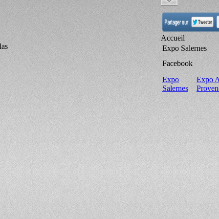
Accueil
las
Expo Salernes
Facebook
Expo
Expo A
Salernes
Proven