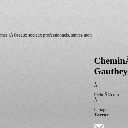
mes rÃ©seaux sociaux professionnels, suivez mon
CheminÃ
Gauthey
Â
Plein Ã©cran
Â
Partager
Tweeter