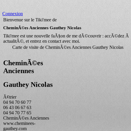
Connexion
Bienvenue sur le Tiki'mee de
CheminÃ©es Anciennes Gauthey Nicolas
Tiki'mee est une nouvelle faÃ§on de me dÃ©couvrir : accÃ©dez Ã 
actualitÃ©, et entrez en contact avec moi.
Carte de visite de CheminÃ©es Anciennes Gauthey Nicolas
CheminÃ©es
Anciennes
Gauthey Nicolas
Ã¢trier
04 94 70 60 77
06 43 06 67 63
04 94 70 77 65
CheminÃ©es Anciennes
www.cheminees-
gauthey.com