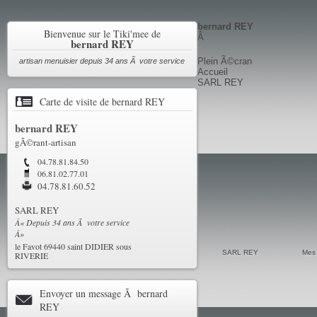
bernard REY
Bienvenue sur le Tiki'mee de
Â
bernard REY
Plein Ã©cran
artisan menuisier depuis 34 ans Ã votre service
Accueil
SARL REY
Carte de visite de bernard REY
bernard
REY
gÃ©rant-artisan
04.78.81.84.50
06.81.02.77.01
04.78.81.60.52
SARL REY
Â« Depuis 34 ans Ã votre service
Â»
le Favot 69440 saint DIDIER sous
SARL REY
Mes 
RIVERIE
Envoyer un message Ã bernard
REY