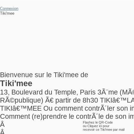
Connexion
Tiki'mee
Bienvenue sur le Tiki'mee de
Tiki'mee
13, Boulevard du Temple, Paris 3Ã¨me (MÃ©t
RÃ©publique) Ã€ partir de 8h30 TIKIâ€
TIKIâ€™MEE Ou comment contrÃ´ler son ima
Comment (re)prendre le contrÃ´le de son im
Â
Flashez le QR-Code
ou
Cliquez ici
pour
recevoir ce Tiki'mee par mail
Â