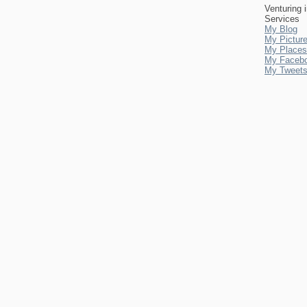
Venturing 
Services
My Blog
My Pictur
My Places
My Faceb
My Tweet