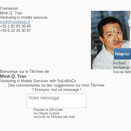
Connexion
Minh Q. Tran
Minh Q. T
Venturing in mobile services
Â
minh@minhtran.fr
+33 1 82 83 38 48
Plein Ã©c
+33 6 22 26 30 97
Â
Partager
Accueil
Venturing 
Bienvenue sur le Tiki'mee de
Social Ne
Minh Q. Tran
Venturing in Mobile Services with SoLoMoCo
Des commentaires ou des suggestions sur mon Tiki'mee
? Envoyez moi un message !
Flashez le QR-Code
ou
Cliquez ici
pour
recevoir ce Tiki'mee par mail