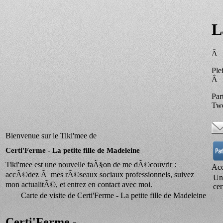
L
Â
Ple
Â
Par
Twe
Bienvenue sur le Tiki'mee de
Certi'Ferme - La petite fille de Madeleine
Tiki'mee est une nouvelle faÃ§on de me dÃ©couvrir :
Acc
accÃ©dez Ã mes rÃ©seaux sociaux professionnels, suivez
Une
mon actualitÃ©, et entrez en contact avec moi.
ce
Carte de visite de Certi'Ferme - La petite fille de Madeleine
Certi'Ferme -