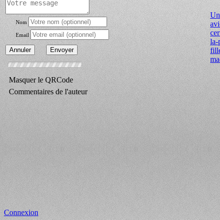
Une
Nom
avi
cer
Email
la-
fil
ma
Masquer le QRCode
Commentaires de l'auteur
Connexion