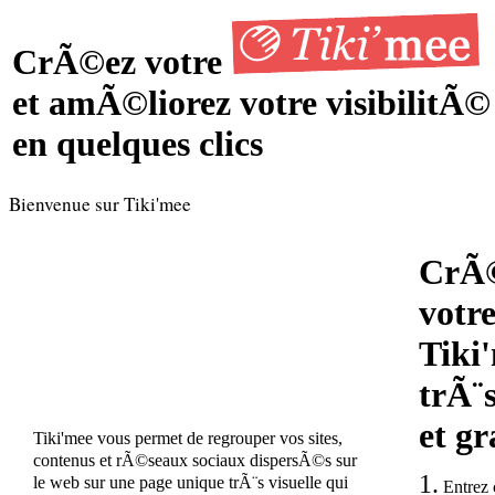
CrÃ©ez votre
et amÃ©liorez votre visibilitÃ©
en quelques clics
Bienvenue sur Tiki'mee
CrÃ
votr
Tiki'
trÃ¨
et gr
Tiki'mee vous permet de regrouper vos sites,
contenus et rÃ©seaux sociaux dispersÃ©s sur
1.
le web sur une page unique trÃ¨s visuelle qui
Entrez 