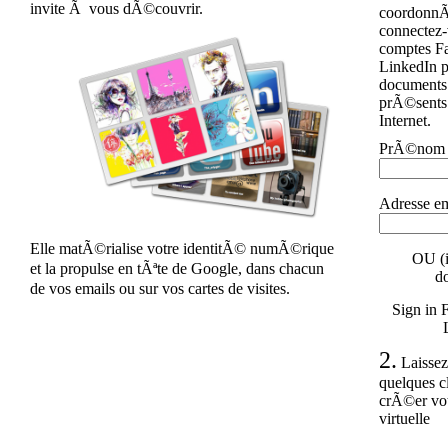
invite Ã vous dÃ©couvrir.
coordonn
connectez-
comptes F
LinkedIn p
document
prÃ©sents 
Internet.
PrÃ©nom
Adresse em
Elle matÃ©rialise votre identitÃ© numÃ©rique
OU (i
et la propulse en tÃªte de Google, dans chacun
d
de vos emails ou sur vos cartes de visites.
Sign in 
2.
Laissez
quelques cl
crÃ©er votr
virtuelle