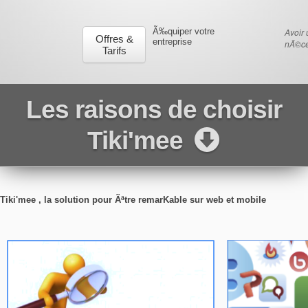
Ã‰quiper votre
Avoir 
Offres &
entreprise
nÃ©ce
Tarifs
Les raisons de choisir
Tiki'mee
Tiki'mee , la solution pour Ãªtre remarKable sur web et mobile