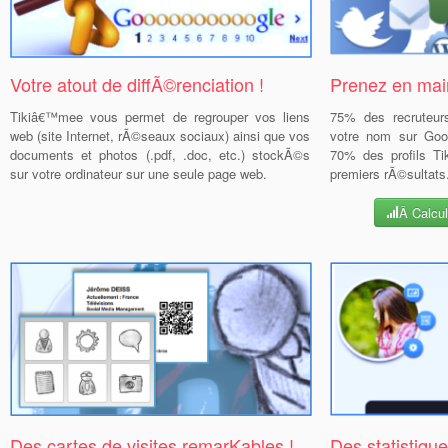
Votre atout de diffÃ©renciation !
Prenez en main
Tikiâ€™mee vous permet de regrouper vos liens
75% des recruteur
web (site Internet, rÃ©seaux sociaux) ainsi que vos
votre nom sur Goog
documents et photos (.pdf, .doc, etc.) stockÃ©s
70% des profils Ti
sur votre ordinateur sur une seule page web.
premiers rÃ©sultats
Â Calcul
Des cartes de visites remarKables !
Des statistiqu