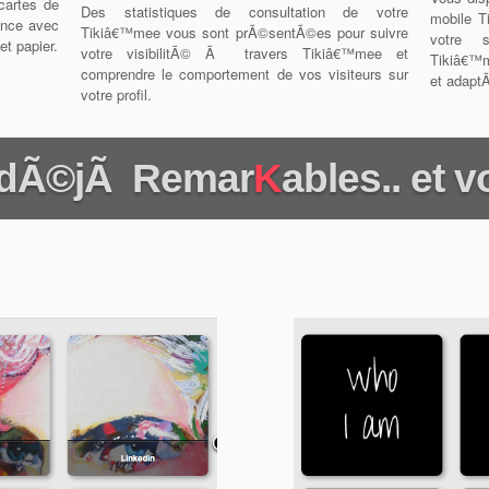
cartes de
Des statistiques de consultation de votre
mobile T
ence avec
Tikiâ€™mee vous sont prÃ©sentÃ©es pour suivre
votre s
t papier.
votre visibilitÃ© Ã travers Tikiâ€™mee et
Tikiâ€™m
comprendre le comportement de vos visiteurs sur
et adapt
votre profil.
t dÃ©jÃ Remar
K
ables.. et 