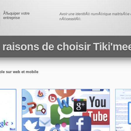
Ã‰quiper votre
Avoir une identitÃ© numÃ©rique maitrisÃ©e et 
entreprise
nÃ©cessitÃ©.
 raisons de choisir Tiki'm
ble sur web et mobile