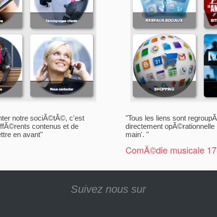
nter notre sociÃ©tÃ©, c'est
"Tous les liens sont regroupÃ
iffÃ©rents contenus et de
directement opÃ©rationnelle p
ttre en avant"
main'. "
ComÃ©die musicale 1
Suivez nous sur