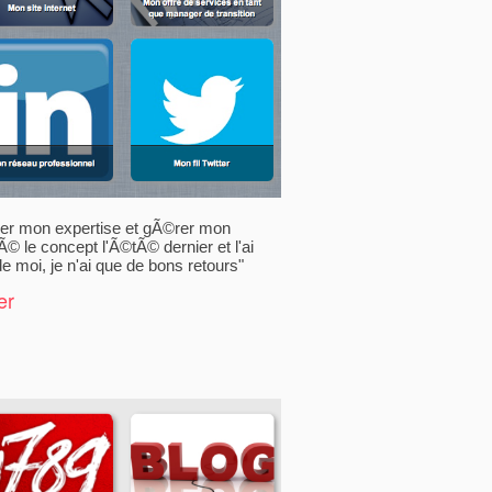
tager mon expertise et gÃ©rer mon
Ã© le concept l'Ã©tÃ© dernier et l'ai
moi, je n'ai que de bons retours"
er