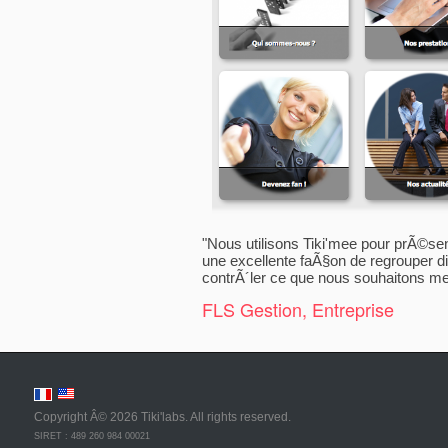
"Nous utilisons Tiki'mee pour prÃ©se
une excellente faÃ§on de regrouper d
contrÃ´ler ce que nous souhaitons me
FLS Gestion, Entreprise
Copyright Â©
2026 Tiki'labs. All rights reserved.
SIRET : 489 260 984 00021