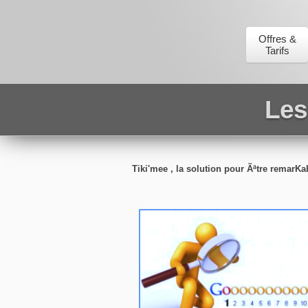
Offres &
Tarifs
Les
Tiki'mee , la solution pour Ãªtre remarKa