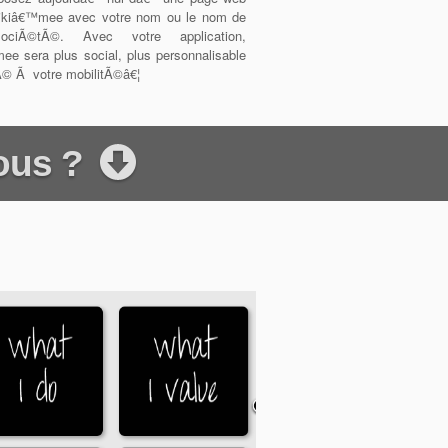
ikiâ€™mee avec votre nom ou le nom de
ociÃ©tÃ©. Avec votre application,
ee sera plus social, plus personnalisable
Ã© Ã votre mobilitÃ©â€¦
vous ?