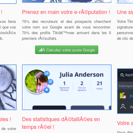
 !
Prenez en main votre e-rÃ©putation !
Une si
vos liens
75% des recruteurs et des prospects cherchent
Votre Ti
si que vos
votre nom sur Google avant de vous rencontrer.
signatur
 stockÃ©s
70% des profils Tikiâ€™mee arrivent dans les 5
personnal
b.
premiers rÃ©sultats.
de clic 
Â Calculez votre score Google
les !
Des statistiques dÃ©taillÃ©es en
Votre 
temps rÃ©el !
 de votre
Vous di