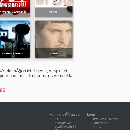
©s de faÃ§on intelligente, simple, et
our nos fans. 'tout sous les yeux et la
789
Aide
|
Mentions lÃ©gales
|
Liens
CGU
Index des Tiki'mee
Politique de
Partenaires
confidentialitÃ©
Terms