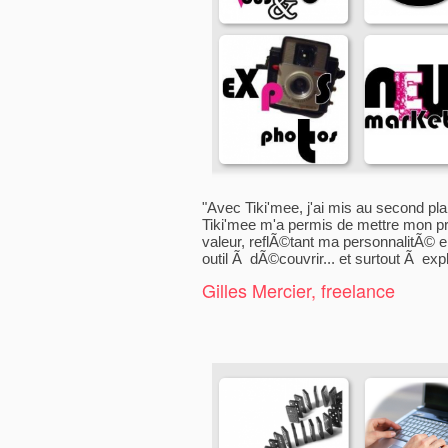
"Avec Tiki'mee, j'ai mis au second pla
Tiki'mee m'a permis de mettre mon pro
valeur, reflÃ©tant ma personnalitÃ© e
outil Ã dÃ©couvrir... et surtout Ã explo
Gilles Mercier, freelance