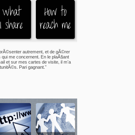
prÃ©senter autrement, et de gÃ©rer
s qui me concernent. En le plaÃ§ant
l et sur mes cartes de visite, il m'a
unitÃ©s. Pari gagnant."