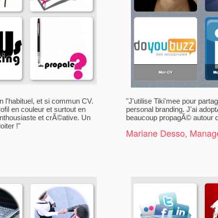
n l'habituel, et si commun CV.
"J'utilise Tiki'mee pour par
fil en couleur et surtout en
personal branding. J'ai adopt
nthousiaste et crÃ©ative. Un
beaucoup propagÃ© autour de 
iter !"
Mariane Desso, Manag