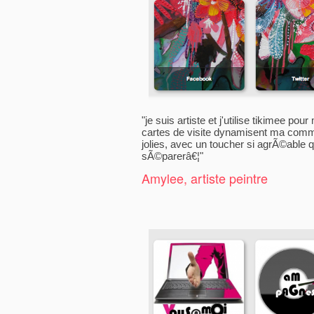
"je suis artiste et j'utilise tikimee po
cartes de visite dynamisent ma commu
jolies, avec un toucher si agrÃ©able
sÃ©parerâ€¦"
Amylee, artiste peintre