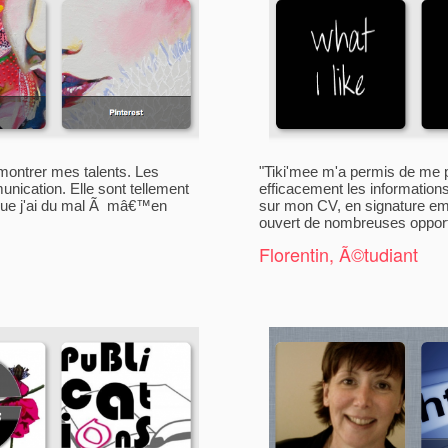
ur montrer mes talents. Les
"Tiki'mee m'a permis de me 
nication. Elle sont tellement
efficacement les information
 que j'ai du mal Ã mâ€™en
sur mon CV, en signature emai
ouvert de nombreuses opport
Florentin, Ã©tudiant