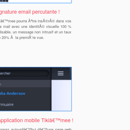
gnature email percutante !
kiâ€™mee pourra Ãªtre insÃ©rÃ© dans vos
es mail avec une identitÃ© visuelle 100 %
isable, un message non intrusif et un taux
de 20% Ã la premiÃ¨re vue.
application mobile Tikiâ€™mee !
sposez aujourdâ€™hui dâ€™une page web