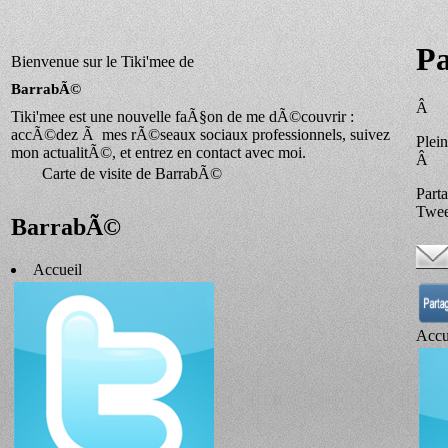
Pa
Bienvenue sur le Tiki'mee de
BarrabÃ©
Â
Tiki'mee est une nouvelle faÃ§on de me dÃ©couvrir :
accÃ©dez Ã mes rÃ©seaux sociaux professionnels, suivez
Plei
mon actualitÃ©, et entrez en contact avec moi.
Â
Carte de visite de BarrabÃ©
Part
Twee
BarrabÃ©
Accueil
Accu