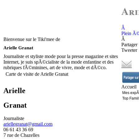
Ari
Â
Plein Ã
Â
Bienvenue sur le Tiki'mee de
Partager
Arielle Granat
Tweeter
Journaliste et styliste mode pour la presse magazine et sites
Internet, je suis spÃ©cialiste de la mode enfantine et des
rubriques fÃ©minines, art de vivre, mode et dÃ©co.
Carte de visite de Arielle Granat
Accueil
Arielle
Mes expÃ
Top Famil
Granat
Journaliste
ariellegranat@gmail.com
06 61 43 36 69
7 rue de Chazelles