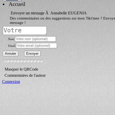
Accueil
Envoyer un message Ã Annabelle EUGENIA
Des commentaires ou des suggestions sur mon Tiki'mee ? Envoy
message !
Nom
Email
Masquer le QRCode
Commentaires de l'auteur
Connexion