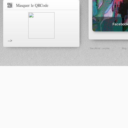
Masquer le QRCode
Faceboo
-->
Site officiel - amylee
Blog 