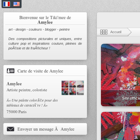
Bienvenue sur le Tiki'mee de
Amylee
art - design - couleurs - blogger - peintre
Accueil
Des compositions picturales et uniques, entre
culture pop et inspirations couture, pleines de
poÃ©sie et de fraÃ®cheur !
Carte de visite de Amylee
Amylee
Artiste peintre, coloriste
Site offici
Â« Une palette colorÃ©e pour des
tableaux de caractÃ¨re ! Â»
75000
Paris
Envoyer un message Ã Amylee