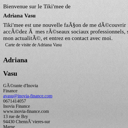
Bienvenue sur le Tiki'mee de
Adriana Vasu
Tiki'mee est une nouvelle faÃ§on de me dÃ©couvrir 
accÃ©dez Ã mes rÃ©seaux sociaux professionnels, 
mon actualitÃ©, et entrez en contact avec moi.
Carte de visite de Adriana Vasu
Adriana
Vasu
GÃ©rante d'Inovia
Finance
avasu@inovia-finance.com
0671414057
Inovia Finance
www.inovia-finance.com
13 rue de Bry
94430
ChennÃ¨vieres-sur
Marne